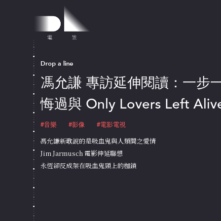
Drop a line
馮允謙 專訪延伸閱讀：一步
悔過與 Only Lovers Left Aliv
#音樂
#影像
#電影電視
馮允謙新歌說的是吸血鬼與人類間之愛情
Jim Jarmusch 電影伸延聯想
永恆卻反成架在吸血鬼頸上的枷鎖