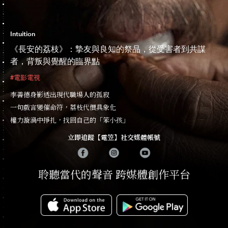
Intuition
《長安的荔枝》：摯友與良知的祭品，從受害者到共謀
者，背叛與覺醒的臨界點
#電影電視
李善德身影透出現代職場人的孤寂
一句戲言變催命符，荔枝代價具象化
權力漩渦中掙扎，找回自己的「笨小孩」
立即追蹤【電笠】社交媒體帳號
聆聽當代的聲音 跨媒體創作平台