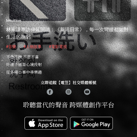
Intuition
林家謙專訪伸延閱讀：《新活日常》，每一次彎腰都如對
生活的鞠躬
#音樂
#人物故事
#電影電視
不急不躁 不悲不喜
好壞不過是心境投射
從各種小事中尋樂趣
立即追蹤【電笠】社交媒體帳號
聆聽當代的聲音 跨媒體創作平台