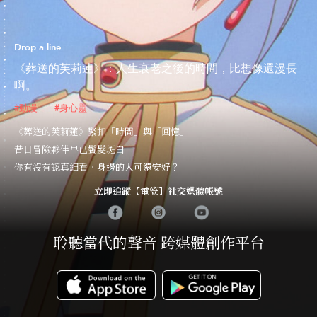
Drop a line
《葬送的芙莉蓮》：人生衰老之後的時間，比想像還漫長
啊。
#動漫
#身心靈
《葬送的芙莉蓮》緊扣「時間」與「回憶」
昔日冒險夥伴早已鬢髮斑白
你有沒有認真細看，身邊的人可還安好？
立即追蹤【電笠】社交媒體帳號
聆聽當代的聲音 跨媒體創作平台